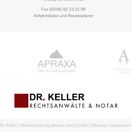
Fax (0208) 82 13 21 99
Anfahrtskizze und Routenplaner
r. Keller
|
Webservices by [bense.com] GmbH
|
Sitemap
|
Impressum