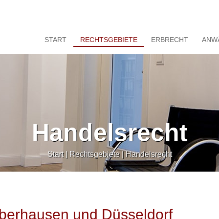
START
RECHTSGEBIETE
ERBRECHT
ANW
Handelsrecht
Start
|
Rechtsgebiete
|
Handelsrecht
Oberhausen und Düsseldorf