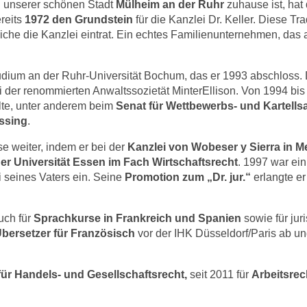
in unserer schönen Stadt
Mülheim an der Ruhr
zuhause ist, ha
reits
1972 den Grundstein
für die Kanzlei Dr. Keller. Diese T
terliche die Kanzlei eintrat. Ein echtes Familienunternehmen, das
tudium an der Ruhr-Universität Bochum, das er 1993 abschloss. 
 der renommierten Anwaltssozietät MinterEllison. Von 1994 bis
lte, unter anderem beim
Senat für Wettbewerbs- und Kartell
ssing
.
se weiter, indem er bei der
Kanzlei von Wobeser y Sierra in M
er Universität Essen im Fach Wirtschaftsrecht
. 1997 war ei
i seines Vaters ein. Seine
Promotion zum „Dr. jur.“
erlangte er
uch für
Sprachkurse in Frankreich und Spanien
sowie für jur
Übersetze
r
für Französisch
vor der IHK Düsseldorf/Paris ab un
ür Handels- und Gesellschaftsrecht,
seit 2011 für
Arbeitsrec