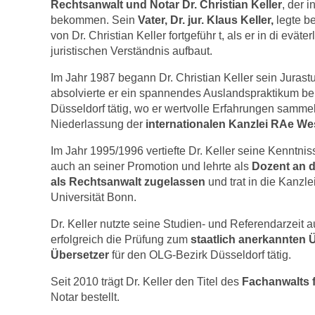
Rechtsanwalt und Notar Dr. Christian Keller
, der 
bekommen. Sein
Vater, Dr. jur. Klaus Keller,
legte be
von Dr. Christian Keller fortgeführ t, als er in di evä
juristischen Verständnis aufbaut.
Im Jahr 1987 begann Dr. Christian Keller sein Juras
absolvierte er ein spannendes Auslandspraktikum bei
Düsseldorf tätig, wo er wertvolle Erfahrungen samme
Niederlassung der
internationalen Kanzlei RAe We
Im Jahr 1995/1996 vertiefte Dr. Keller seine Kenntnis
auch an seiner Promotion und lehrte als
Dozent an d
als Rechtsanwalt zugelassen
und trat in die Kanzle
Universität Bonn.
Dr. Keller nutzte seine Studien- und Referendarzeit a
erfolgreich die Prüfung zum
staatlich anerkannten 
Übersetzer
für den OLG-Bezirk Düsseldorf tätig.
Seit 2010 trägt Dr. Keller den Titel des
Fachanwalts f
Notar bestellt.