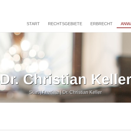
START
RECHTSGEBIETE
ERBRECHT
ANW
Dr. Christian Kelle
Start
|
Anwälte
|
Dr. Christian Keller