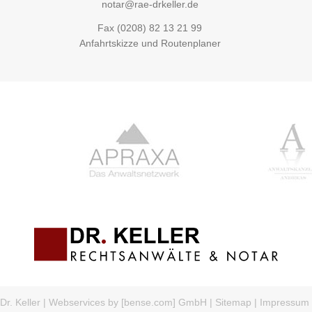
notar@rae-drkeller.de
Fax (0208) 82 13 21 99
Anfahrtskizze und Routenplaner
r. Keller
|
Webservices by [bense.com] GmbH
|
Sitemap
|
Impressum