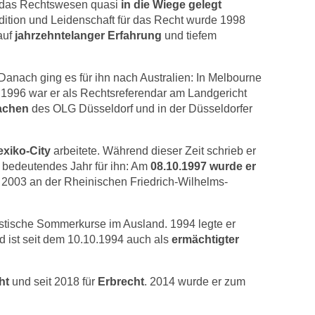
t das Rechtswesen quasi
in die Wiege gelegt
radition und Leidenschaft für das Recht wurde 1998
 auf
jahrzehntelanger Erfahrung
und tiefem
Danach ging es für ihn nach Australien: In Melbourne
 1996 war er als Rechtsreferendar am Landgericht
sachen
des OLG Düsseldorf und in der Düsseldorfer
exiko-City
arbeitete. Während dieser Zeit schrieb er
n bedeutendes Jahr für ihn: Am
08.10.1997 wurde er
 2003 an der Rheinischen Friedrich-Wilhelms-
istische Sommerkurse im Ausland. 1994 legte er
d ist seit dem 10.10.1994 auch als
ermächtigter
ht
und seit 2018 für
Erbrecht
. 2014 wurde er zum