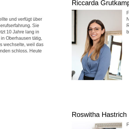
Riccarda Grutkam
F
lte und verfügt über
N
Berufserfahrung. Sie
R
tzt 10 Jahre lang in
b
in Oberhausen tätig,
ns wechselte, weil das
ünden schloss. Heute
Roswitha Hastrich
F